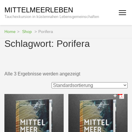
Zum
MITTELMEERLEBEN
Inhalt
Tauchexkursion in küstennahen Lebensgemeinschaften
springen
(Enter
drücken)
Home
>
Shop
>
Porifera
Schlagwort:
Porifera
Alle 3 Ergebnisse werden angezeigt