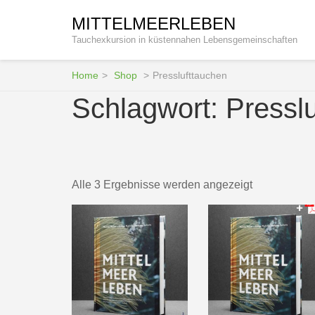
Zum
MITTELMEERLEBEN
Inhalt
Tauchexkursion in küstennahen Lebensgemeinschaften
springen
(Enter
drücken)
Home
>
Shop
>
Presslufttauchen
Schlagwort:
Pressl
Alle 3 Ergebnisse werden angezeigt