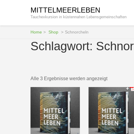
Zum
MITTELMEERLEBEN
Inhalt
Tauchexkursion in küstennahen Lebensgemeinschaften
springen
(Enter
drücken)
Home
>
Shop
>
Schnorcheln
Schlagwort:
Schnor
Alle 3 Ergebnisse werden angezeigt