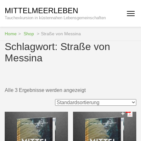
Zum
MITTELMEERLEBEN
Inhalt
Tauchexkursion in küstennahen Lebensgemeinschaften
springen
(Enter
drücken)
Home
>
Shop
>
Straße von Messina
Schlagwort:
Straße von
Messina
Alle 3 Ergebnisse werden angezeigt