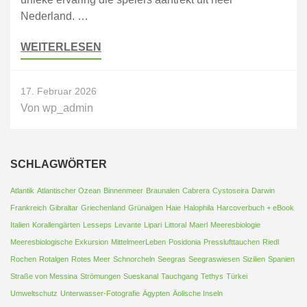
Nederland. …
WEITERLESEN
17. Februar 2026
Von
wp_admin
SCHLAGWÖRTER
Atlantik
Atlantischer Ozean
Binnenmeer
Braunalen
Cabrera
Cystoseira
Darwin
Frankreich
Gibraltar
Griechenland
Grünalgen
Haie
Halophila
Harcoverbuch + eBook
Italien
Korallengärten
Lesseps
Levante
Lipari
Littoral
Maerl
Meeresbiologie
Meeresbiologische Exkursion
MittelmeerLeben
Posidonia
Presslufttauchen
Riedl
Rochen
Rotalgen
Rotes Meer
Schnorcheln
Seegras
Seegraswiesen
Sizilien
Spanien
Straße von Messina
Strömungen
Sueskanal
Tauchgang
Tethys
Türkei
Umweltschutz
Unterwasser-Fotografie
Ägypten
Äolische Inseln