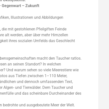
– Gegenwart – Zukunft
afiken, Illustrationen und Abbildungen
, die mit gestohlenen Pfeilgiften Feinde
re alt werden, aber über mehr Hirnzellen
igkeit ihres sozialen Umfelds das Geschlecht
Lebensgemeinschaften macht den Taucher ratlos.
sen an seinen Standort? In welchen
r? Und warum sehen so viele Meerestiere wie
otos aus Tiefen zwischen 1–110 Meter,
ständlichen und dennoch umfassenden Text,
der Algen- und Tierwälder. Dem Taucher und
rmenfülle und das schein­bare Durcheinander des
en bedrohte und ausgebeutete Meer der Welt.