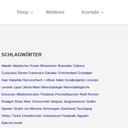
Shop
Weiteres
Kontakt
SCHLAGWÖRTER
Atlantik
Atlantischer Ozean
Binnenmeer
Braunalen
Cabrera
Cystoseira
Darwin
Frankreich
Gibraltar
Griechenland
Grünalgen
Haie
Halophila
Harcoverbuch + eBook
Italien
Korallengärten
Lesseps
Levante
Lipari
Littoral
Maerl
Meeresbiologie
Meeresbiologische
Exkursion
MittelmeerLeben
Posidonia
Presslufttauchen
Riedl
Rochen
Rotalgen
Rotes Meer
Schnorcheln
Seegras
Seegraswiesen
Sizilien
Spanien
Straße von Messina
Strömungen
Sueskanal
Tauchgang
Tethys
Türkei
Umweltschutz
Unterwasser-Fotografie
Ägypten
Äolische Inseln