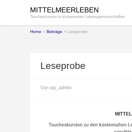
MITTELMEERLEBEN
Tauchexkursion in küstennahen Lebensgemeinschaften
Home
>
Beiträge
>
Leseprobe
Leseprobe
Von
wp_admin
MITTE
Tauchexkursion zu den küstennahen Le
sensibl